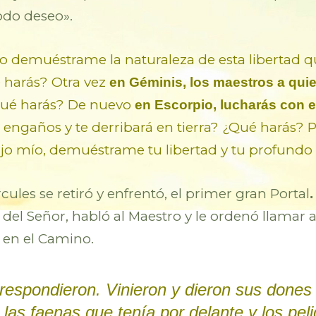
odo deseo».
sino demuéstrame la naturaleza de esta libertad
é harás? Otra vez
en Géminis, los maestros a qui
Qué harás? De nuevo
en Escorpio, lucharás con e
 engaños y te derribará en tierra? ¿Qué harás? 
 hijo mío, demuéstrame tu libertad y tu profundo 
cules se retiró y enfrentó, el primer gran Portal
del Señor, habló al Maestro y le ordenó llamar a
o en el Camino.
 respondieron. Vinieron y dieron sus done
las faenas que tenía por delante y los pel