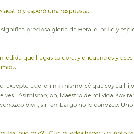
Maestro y esperó una respuesta.
ignifica preciosa gloria de Hera, el brillo y esp
 medida que hagas tu obra, y encuentres y uses 
 mío».
co, excepto que, en mí mismo, sé que soy su hij
 ves. Asimismo, oh, Maestro de mi vida, soy t
 conozco bien, sin embargo no lo conozco. Uno es 
cules, hijo mío? ¿Qué puedes hacer y cuánto t