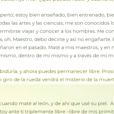
experto; estoy bien enseñado, bien entrenado, bi
odas las artes y las ciencias; me son conocidos 
ermitirse viajar y conocer a los hombres. Me 
sa, oh, Maestro, debo decirte y así no engañart
aron en el pasado. Maté a mis maestros, y en m
 mismo, dentro de mí mismo y a través de mí m
abiduría, y ahora puedes permanecer libre. Pros
 giro de la rueda vendrá el misterio de la muert
uando maté al león, y de ahí que usé su piel. 
 ante ti triplemente libre –libre de mis primiti