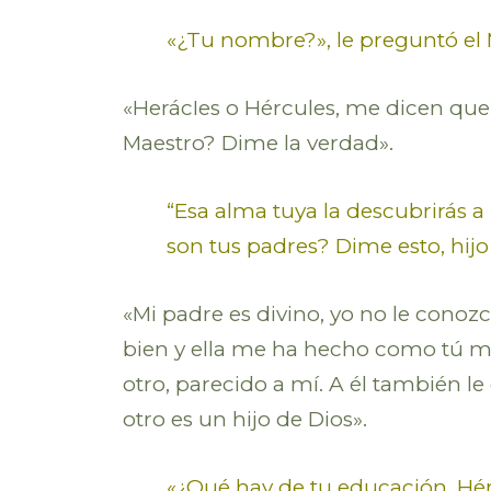
«¿Tu nombre?», le preguntó el 
«HerácIes o Hércules, me dicen que s
Maestro? Dime la verdad».
“Esa alma tuya la descubrirás a
son tus padres? Dime esto, hijo
«Mi padre es divino, yo no le conoz
bien y ella me ha hecho como tú me
otro, parecido a mí. A él también le
otro es un hijo de Dios».
«¿Qué hay de tu educación, Hér