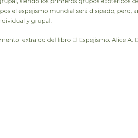
upal, siendo los primeros grupos exotéricos des
pos el espejismo mundial será disipado, pero, a
dividual y grupal.
mento extraido del libro El Espejismo. Alice A. B